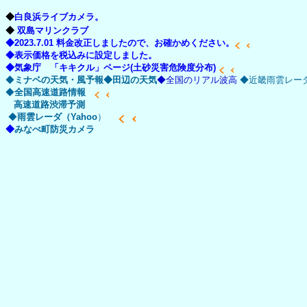
◆
白良浜ライブカメラ。
◆
双島マリンクラブ
◆2023.7.01
料金改正
しました
ので、お確かめください。
◆表示価格を税込みに設定しました。
◆
気象庁 「キキクル」ページ(土砂災害危険度分布)
◆
ミナベの天気・風予報
◆田辺の天気
◆全国のリアル波高
◆近畿雨雲レー
◆
全国高速道路情報
高速道路渋滞予測
◆
雨雲レーダ（Yahoo
）
◆
みなべ町防災カメラ